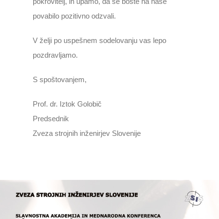
pokrovitelj, in upamo, da se boste na naše
povabilo pozitivno odzvali.
V želji po uspešnem sodelovanju vas lepo
pozdravljamo.
S spoštovanjem,
Prof. dr. Iztok Golobič
Predsednik
Zveza strojnih inženirjev Slovenije