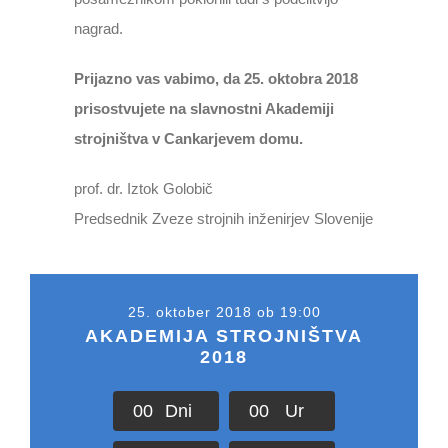
nagrad.
Prijazno vas vabimo, da 25. oktobra 2018
prisostvujete na slavnostni Akademiji
strojništva v Cankarjevem domu.
prof. dr. Iztok Golobič
Predsednik Zveze strojnih inženirjev Slovenije
25. oktober 2018 ob 19:00
AKADEMIJA STROJNIŠTVA
2018
0
0
Dni
0
0
Ur