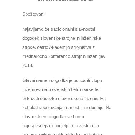
Spoštovani,
najavljamo že tradicionalni slavnostni
dogodek slovenske strojne in inženirske
stroke, četrto Akademijo strojništva z
mednarodno konferenco strojnih inženirjev
2018.
Glavni namen dogodka je poudariti vlogo
inženirjev na Slovenskih tleh in širše ter
prikazati dosežke slovenskega inženirstva
kot plod sodelovanja znanosti in industrije. Na
slavnostnem dogodku se bomo
najuspešnejšim podjetjem in zaslužnim
posameznikom poklonili tudi s podelitvijo