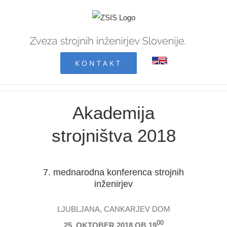
Skip
to
content
KONTAKT
Akademija
strojništva 2018
7. mednarodna konferenca strojnih
inženirjev
LJUBLJANA, CANKARJEV DOM
00
25. OKTOBER 2018 OB 19