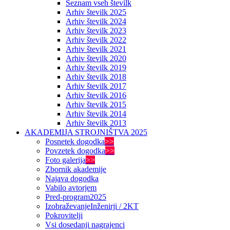
Seznam vseh številk
Arhiv številk 2025
Arhiv številk 2024
Arhiv številk 2023
Arhiv številk 2022
Arhiv številk 2021
Arhiv številk 2020
Arhiv številk 2019
Arhiv številk 2018
Arhiv številk 2017
Arhiv številk 2016
Arhiv številk 2015
Arhiv številk 2014
Arhiv številk 2013
AKADEMIJA STROJNIŠTVA 2025
Posnetek dogodka
>>
Povzetek dogodka
>>
Foto galerija
>>
Zbornik akademije
Najava dogodka
Vabilo avtorjem
Pred-program
2025
Izobraževanje
Inženirji / 2KT
Pokrovitelji
Vsi dosedanji nagrajenci