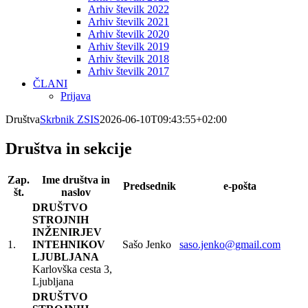
Arhiv številk 2022
Arhiv številk 2021
Arhiv številk 2020
Arhiv številk 2019
Arhiv številk 2018
Arhiv številk 2017
ČLANI
Prijava
Društva
Skrbnik ZSIS
2026-06-10T09:43:55+02:00
Društva in sekcije
Zap.
Ime društva in
Predsednik
e-pošta
št.
naslov
DRUŠTVO
STROJNIH
INŽENIRJEV
1.
INTEHNIKOV
Sašo Jenko
saso.jenko@gmail.com
LJUBLJANA
Karlovška cesta 3,
Ljubljana
DRUŠTVO