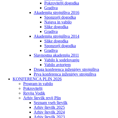
Pokrovitelji dogodka
Gradiva
Akademija strojništva 2016
Sponzorji dogodka
Najava in vabilo
Slike dogodka
Gradiva
Akademija strojništva 2014
Slike dogodka
Sponzorji dogodka
Gradiva
Slavnostna akademija 2011
Vabilo k sodelovanju
Vabilo avtorjem
Druga konferenca inženirjev strojništva
Prva konferenca inženirjev strojništva
KONFERENCA PLIN 2026
Program in vabilo
Pokrovitelji
Revija Vodik
Arhiv številk revij Plin
Seznam vseh številk
Arhiv številk 2025
Arhiv številk 2024
Arhiv številk 2023