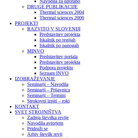
Navodila za uporabo
DRUGE PUBLIKACIJE
Thermal sciences 2004
Thermal sciences 2000
PROJEKTI
RAZVITO V SLOVENIJI
Predstavitev projekta
Iskalnik po regijah
Iskalnik po panogah
MINVO
Predstavitev portala
Predstavitev projekta
Podpora projektu
Seznam INVO
IZOBRAŽEVANJE
Seminarji – Navodila
Seminarji – Prijavnica
Seminarji – Termini
Strokovni izpiti – roki
KONTAKT
SVET STROJNIŠTVA
Zadnja številka revije
Navodila avtorjem
Pridruži se
Arhiv številk revij