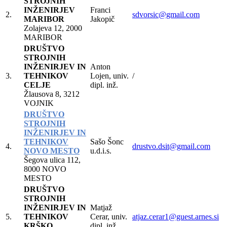
STROJNIH
INŽENIRJEV
Franci
2.
sdvorsic@gmail.com
MARIBOR
Jakopič
Zolajeva 12, 2000
MARIBOR
DRUŠTVO
STROJNIH
INŽENIRJEV IN
Anton
3.
TEHNIKOV
Lojen, univ.
/
CELJE
dipl. inž.
Žlausova 8, 3212
VOJNIK
DRUŠTVO
STROJNIH
INŽENIRJEV IN
TEHNIKOV
Sašo Šonc
4.
drustvo.dsit@gmail.com
NOVO MESTO
u.d.i.s.
Šegova ulica 112,
8000 NOVO
MESTO
DRUŠTVO
STROJNIH
INŽENIRJEV IN
Matjaž
5.
TEHNIKOV
Cerar, univ.
atjaz.cerar1@guest.arnes.si
KRŠKO
dipl. inž.