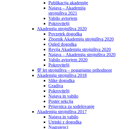
Publikacija akademije
Najava – Akademija
strojništva 2021
Vabilo avtorjem
Pokrovitelji
Akademija strojništva 2020
Povzetek dogodka
Zbornik Akademija strojništva 2020
Ogled dogodka
Revija Akademija strojništva 2020
Najava – Akademija strojništva 2020
Vabilo avtorjem 2020
Pokrovitelji
💯 let strojništva – poganjamo prihodnost
Akademija strojništva 2018
Slike dogodka
Gradiva
Pokrovitelji
Najava in vabilo
Poster sekcija
Prijavnica za sodelovanje
Akademija strojništva 2017
Najava in vabilo
Utrinki z dogodka
Nagrajenci