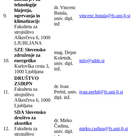
tehnologije
dr. Vincenc
hlajenja,
Butala,
9.
ogrevanja in
vincenc.butala@fs.uni-lj.si
univ. dipl.
klimatizacij
e
inž
Fakulteta za
strojništvo
Aškerčeva 6, 1000
LJUBLJANA
SZE Slovensko
mag. Dejan
združenje za
Koletnik,
10.
energetiko
info@sdde.si
univ. dipl.
Karlovška cesta 3,
inž.
1000 Ljubljana
DRUŠTVO
ZSIRPN
dr. Ivan
Fakulteta za
11.
Prebil, univ.
ivan.prebil@fs.uni-lj.si
strojništvo
dipl. inž.
Aškerčeva 6, 1000
Ljubljana
SDA Slovensko
društvo za
dr. Mirko
akustiko
Čudina,
12.
Fakulteta za
mirko.cudina@fs.uni-lj.si
univ. dipl.
strojništvo