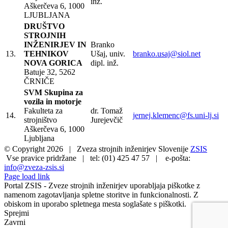
inž.
Aškerčeva 6, 1000
LJUBLJANA
DRUŠTVO
STROJNIH
INŽENIRJEV IN
Branko
13.
TEHNIKOV
Ušaj, univ.
branko.usaj@siol.net
NOVA GORICA
dipl. inž.
Batuje 32, 5262
ČRNIČE
SVM Skupina za
vozila in motorje
Fakulteta za
dr. Tomaž
14.
jernej.klemenc@fs.uni-lj.si
strojništvo
Jurejevčič
Aškerčeva 6, 1000
Ljubljana
© Copyright
2026 | Zveza strojnih inženirjev Slovenije
ZSIS
Vse pravice pridržane | tel: (01) 425 47 57 | e-pošta:
info@zveza-zsis.si
Page load link
Portal ZSIS - Zveze strojnih inženirjev uporabljaja piškotke z
namenom zagotavljanja spletne storitve in funkcionalnosti. Z
obiskom in uporabo spletnega mesta soglašate s piškotki.
Sprejmi
Zavrni