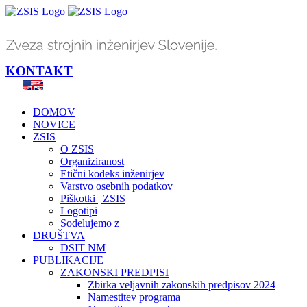
Skip
to
content
KONTAKT
DOMOV
NOVICE
ZSIS
O ZSIS
Organiziranost
Etični kodeks inženirjev
Varstvo osebnih podatkov
Piškotki | ZSIS
Logotipi
Sodelujemo z
DRUŠTVA
DSIT NM
PUBLIKACIJE
ZAKONSKI PREDPISI
Zbirka veljavnih zakonskih predpisov 2024
Namestitev programa