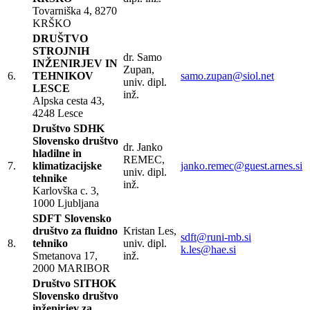
Tovarniška 4, 8270
KRŠKO
DRUŠTVO
STROJNIH
dr. Samo
INŽENIRJEV IN
Zupan,
6.
TEHNIKOV
samo.zupan@siol.net
univ. dipl.
LESCE
inž.
Alpska cesta 43,
4248 Lesce
Društvo SDHK
Slovensko društvo
dr. Janko
hladilne in
REMEC,
7.
klimatizacijske
janko.remec@guest.arnes.si
univ. dipl.
tehnike
inž.
Karlovška c. 3,
1000 Ljubljana
SDFT Slovensko
društvo za fluidno
Kristan Les,
sdft@runi-mb.si
8.
tehniko
univ. dipl.
k.les@hae.si
Smetanova 17,
inž.
2000 MARIBOR
Društvo SITHOK
Slovensko društvo
inženirjev za