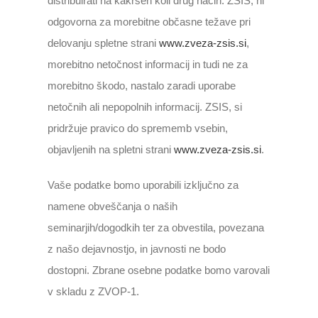
distribuirati na kakršen koli drug način. ZSIS, ni
odgovorna za morebitne občasne težave pri
delovanju spletne strani
www.zveza-zsis.si
,
morebitno netočnost informacij in tudi ne za
morebitno škodo, nastalo zaradi uporabe
netočnih ali nepopolnih informacij. ZSIS, si
pridržuje pravico do sprememb vsebin,
objavljenih na spletni strani
www.zveza-zsis.si
.
Vaše podatke bomo uporabili izključno za
namene obveščanja o naših
seminarjih/dogodkih ter za obvestila, povezana
z našo dejavnostjo, in javnosti ne bodo
dostopni. Zbrane osebne podatke bomo varovali
v skladu z ZVOP-1.