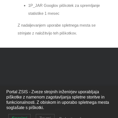
1P_JAR Googlov piškotek za spremljanje
statistike 1 mesec
Z nadaljevanjem uporabe spletnega mesta se
strinjate z naložitvijo teh piškotkov.
Portal ZSIS - Zveze strojnih inženirjev uporabljaja
© Copyright
2026 | Zveza strojnih inženirjev Slovenije
ZSIS
piškotke z namenom zagotavljanja spletne storitve in
funkcionalnosti. Z obiskom in uporabo spletnega mesta
Vse pravice pridržane | tel: (01) 425 47 57 | e-pošta:
info@zveza-
soglašate s piškotki.
zsis.si