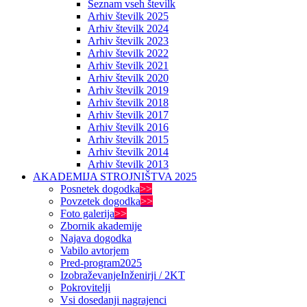
Seznam vseh številk
Arhiv številk 2025
Arhiv številk 2024
Arhiv številk 2023
Arhiv številk 2022
Arhiv številk 2021
Arhiv številk 2020
Arhiv številk 2019
Arhiv številk 2018
Arhiv številk 2017
Arhiv številk 2016
Arhiv številk 2015
Arhiv številk 2014
Arhiv številk 2013
AKADEMIJA STROJNIŠTVA 2025
Posnetek dogodka
>>
Povzetek dogodka
>>
Foto galerija
>>
Zbornik akademije
Najava dogodka
Vabilo avtorjem
Pred-program
2025
Izobraževanje
Inženirji / 2KT
Pokrovitelji
Vsi dosedanji nagrajenci