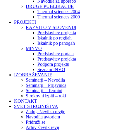
Navodila za uporabo
DRUGE PUBLIKACIJE
Thermal sciences 2004
Thermal sciences 2000
PROJEKTI
RAZVITO V SLOVENIJI
Predstavitev projekta
Iskalnik po regijah
Iskalnik po panogah
MINVO
Predstavitev portala
Predstavitev projekta
Podpora projektu
Seznam INVO
IZOBRAŽEVANJE
Seminarji – Navodila
Seminarji – Prijavnica
Seminarji – Termini
Strokovni izpiti – roki
KONTAKT
SVET STROJNIŠTVA
Zadnja številka revije
Navodila avtorjem
Pridruži se
Arhiv številk revij