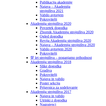
Publikacija akademije
Najava – Akademija
strojništva 2021
Vabilo avtorjem
Pokrovitelji
Akademija strojništva 2020
Povzetek dogodka
Zbornik Akademija strojništva 2020
Ogled dogodka
Revija Akademija strojništva 2020
Najava – Akademija strojništva 2020
Vabilo avtorjem 2020
Pokrovitelji
💯 let strojništva – poganjamo prihodnost
Akademija strojništva 2018
Slike dogodka
Gradiva
Pokrovitelji
Najava in vabilo
Poster sekcija
Prijavnica za sodelovanje
Akademija strojništva 2017
Najava in vabilo
Utrinki z dogodka
Nagrajenci