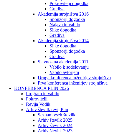
Pokrovitelji dogodka
Gradiva
Akademija strojništva 2016
Sponzorji dogodka
Najava in vabilo
Slike dogodka
Gradiva
Akademija strojništva 2014
Slike dogodka
Sponzorji dogodka
Gradiva
Slavnostna akademija 2011
Vabilo k sodelovanju
Vabilo avtorjem
Druga konferenca inženirjev strojništva
Prva konferenca inženirjev strojništva
KONFERENCA PLIN 2026
Program in vabilo
Pokrovitelji
Revija Vodik
Arhiv številk revij Plin
Seznam vseh številk
Arhiv številk 2025
Arhiv številk 2024
Arhiv številk 2023