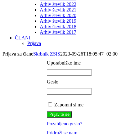
Arhiv številk 2022
Arhiv številk 2021
Arhiv številk 2020
Arhiv številk 2019
Arhiv številk 2018
Arhiv številk 2017
ČLANI
Prijava
Prijava za člane
Skrbnik ZSIS
2023-09-26T18:05:47+02:00
Uporabniško ime
Geslo
Zapomni si me
Pozabljeno geslo?
Pridruži se nam