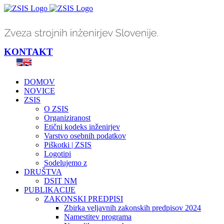
Skip
to
content
KONTAKT
DOMOV
NOVICE
ZSIS
O ZSIS
Organiziranost
Etični kodeks inženirjev
Varstvo osebnih podatkov
Piškotki | ZSIS
Logotipi
Sodelujemo z
DRUŠTVA
DSIT NM
PUBLIKACIJE
ZAKONSKI PREDPISI
Zbirka veljavnih zakonskih predpisov 2024
Namestitev programa