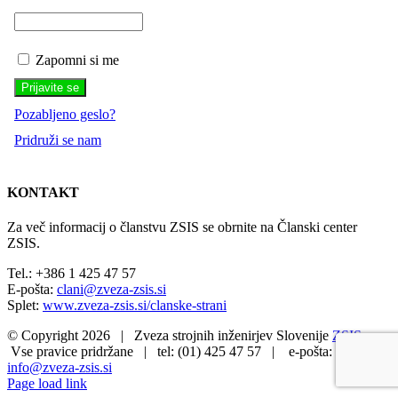
Zapomni si me
Pozabljeno geslo?
Pridruži se nam
KONTAKT
Za več informacij o članstvu ZSIS se obrnite na Članski center
ZSIS.
Tel.: +386 1 425 47 57
E-pošta:
clani@zveza-zsis.si
Splet:
www.zveza-zsis.si/clanske-strani
© Copyright
2026 | Zveza strojnih inženirjev Slovenije
ZSIS
Vse pravice pridržane | tel: (01) 425 47 57 | e-pošta:
info@zveza-zsis.si
Page load link