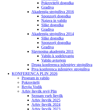
Pokrovitelji dogodka
Gradiva
Akademija strojništva 2016
Sponzorji dogodka
Najava in vabilo
Slike dogodka
Gradiva
Akademija strojništva 2014
Slike dogodka
Sponzorji dogodka
Gradiva
Slavnostna akademija 2011
Vabilo k sodelovanju
Vabilo avtorjem
Druga konferenca inženirjev strojništva
Prva konferenca inženirjev strojništva
KONFERENCA PLIN 2026
Program in vabilo
Pokrovitelji
Revija Vodik
Arhiv številk revij Plin
Seznam vseh številk
Arhiv številk 2025
Arhiv številk 2024
Arhiv številk 2023