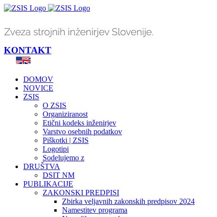
Skip
to
content
KONTAKT
DOMOV
NOVICE
ZSIS
O ZSIS
Organiziranost
Etični kodeks inženirjev
Varstvo osebnih podatkov
Piškotki | ZSIS
Logotipi
Sodelujemo z
DRUŠTVA
DSIT NM
PUBLIKACIJE
ZAKONSKI PREDPISI
Zbirka veljavnih zakonskih predpisov 2024
Namestitev programa