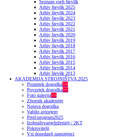
Seznam vseh številk
Arhiv številk 2025
Arhiv številk 2024
Arhiv številk 2023
Arhiv številk 2022
Arhiv številk 2021
Arhiv številk 2020
Arhiv številk 2019
Arhiv številk 2018
Arhiv številk 2017
Arhiv številk 2016
Arhiv številk 2015
Arhiv številk 2014
Arhiv številk 2013
AKADEMIJA STROJNIŠTVA 2025
Posnetek dogodka
>>
Povzetek dogodka
>>
Foto galerija
>>
Zbornik akademije
Najava dogodka
Vabilo avtorjem
Pred-program
2025
Izobraževanje
Inženirji / 2KT
Pokrovitelji
Vsi dosedanji nagrajenci