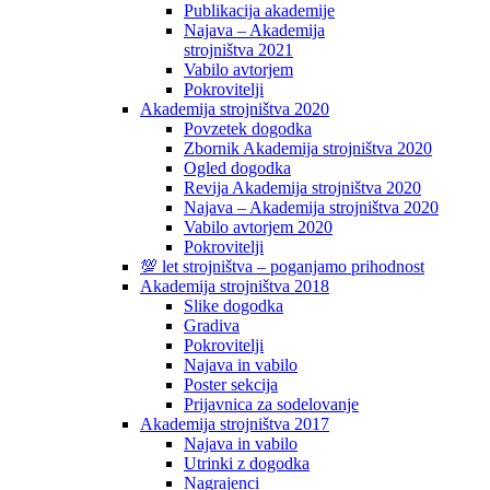
Publikacija akademije
Najava – Akademija
strojništva 2021
Vabilo avtorjem
Pokrovitelji
Akademija strojništva 2020
Povzetek dogodka
Zbornik Akademija strojništva 2020
Ogled dogodka
Revija Akademija strojništva 2020
Najava – Akademija strojništva 2020
Vabilo avtorjem 2020
Pokrovitelji
💯 let strojništva – poganjamo prihodnost
Akademija strojništva 2018
Slike dogodka
Gradiva
Pokrovitelji
Najava in vabilo
Poster sekcija
Prijavnica za sodelovanje
Akademija strojništva 2017
Najava in vabilo
Utrinki z dogodka
Nagrajenci