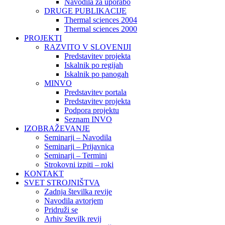
Navodila za uporabo
DRUGE PUBLIKACIJE
Thermal sciences 2004
Thermal sciences 2000
PROJEKTI
RAZVITO V SLOVENIJI
Predstavitev projekta
Iskalnik po regijah
Iskalnik po panogah
MINVO
Predstavitev portala
Predstavitev projekta
Podpora projektu
Seznam INVO
IZOBRAŽEVANJE
Seminarji – Navodila
Seminarji – Prijavnica
Seminarji – Termini
Strokovni izpiti – roki
KONTAKT
SVET STROJNIŠTVA
Zadnja številka revije
Navodila avtorjem
Pridruži se
Arhiv številk revij